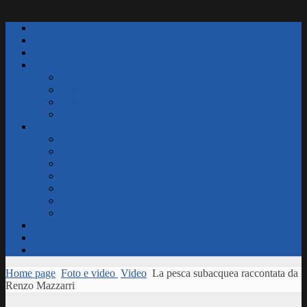
Home page
Biografia
Palmares
3 Mondiali
3 Mondiali
1987 Istanbul
1989 San Teodoro
1992 Maiorca
Foto e video
Foto e video
Grandi pescate
Il personaggio
In apnea
Le origini
Le premiazioni
Video
Dicono di lui
Tecniche di pesca
Curiosita'
Home page
Foto e video
Video
La pesca subacquea raccontata da
Renzo Mazzarri