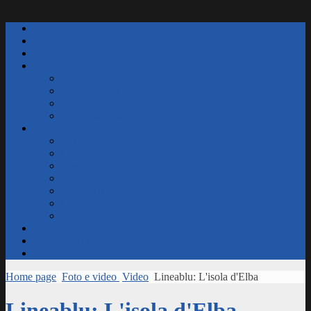
Home page
Biografia
Palmares
3 Mondiali
3 Mondiali
1987 Istanbul
1989 San Teodoro
1992 Maiorca
Foto e video
Foto e video
Grandi pescate
Il personaggio
In apnea
Le origini
Le premiazioni
Video
Dicono di lui
Tecniche di pesca
Curiosita'
Home page
Foto e video
Video
Lineablu: L'isola d'Elba
Lineablu: L'isola d'Elba